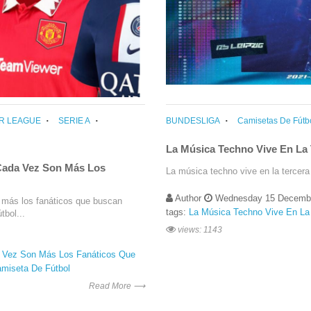
R LEAGUE
SERIE A
BUNDESLIGA
Camisetas De Fútb
La Música Techno Vive En La 
 Cada Vez Son Más Los
La música techno vive en la tercera
Author
Wednesday 15 Decembe
n más los fanáticos que buscan
tags:
La Música Techno Vive En La 
tbol...
views: 1143
a Vez Son Más Los Fanáticos Que
amiseta De Fútbol
Read More ⟶