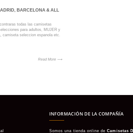
MADRID, BARCELONA & ALL
contraras todas las camisetas
 selecciones para adultos, MUJER y
, camiseta seleccion espanola etc.
Read More ⟶
INFORMACIÓN DE LA COMPAÑÍA
al
Somos una tienda online de
Camisetas D