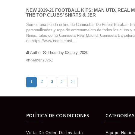
NEW 2019-21 FOOTBALL KITS: MAN UTD, REAL 
THE TOP CLUBS’ SHIRTS & JER
Somos una tienda online de Camisetas De Futbol Baratas. En
personalizadas y ropa de entrenameinto de todos los clubs y
Ninos, tales como Camiseta Real Madrid, Camiseta Barcelona
en https://www.camisetasf...
Author
Thursday 02 July, 2020
views: 13761
1
2
3
>
>|
POLÍTICA DE CONDICIONES
CATEGORÍAS
Vista De Orden De Invitado
Equipo Nacion