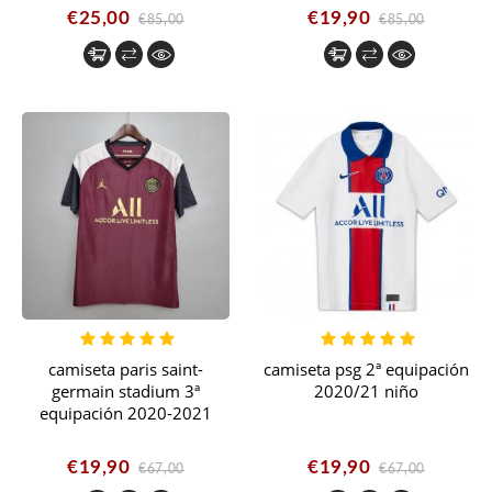
€25,00
€19,90
€85,00
€85,00
camiseta paris saint-
camiseta psg 2ª equipación
germain stadium 3ª
2020/21 niño
equipación 2020-2021
€19,90
€19,90
€67,00
€67,00