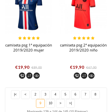
camiseta psg 1ª equipación
camiseta psg 2ª equipación
2019/2020 mujer
2019/2020 niño
€19,90
€19,90
€89,00
€67,00
|<
<
2
3
4
5
6
7
8
9
10
>
>|
Mostrando 129 a 144 de 145 (10 Páginas)