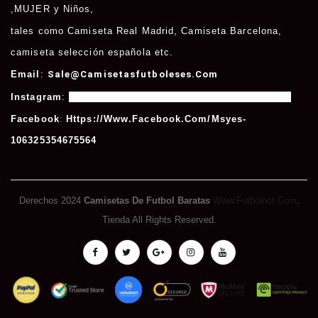
,
MUJER
y
Niños
,
tales como
Camiseta Real Madrid
,
Camiseta Barcelona
,
camiseta selección española etc.
Email
:
Sale@camisetasfutboleses.com
Instagram
:
Https://www.instagram.com/msycamisetas/
Facebook
:
Https://www.facebook.com/msyes-
106325354675564
Derechos 2024
Camisetas De Futbol Baratas
Www.futbolnot.com
.
Tienda All Rights Reserved.