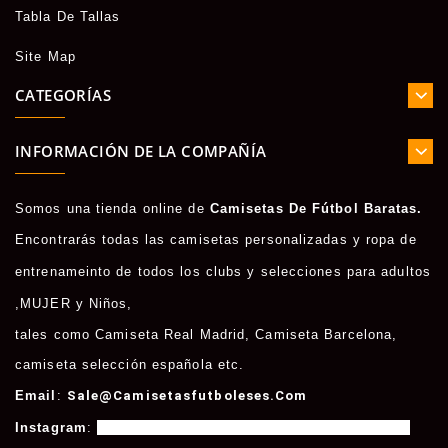
Tabla De Tallas
Site Map
CATEGORÍAS
INFORMACIÓN DE LA COMPAÑÍA
Somos una tienda online de
Camisetas De Fútbol Baratas.
Encontrarás todas las camisetas personalizadas y ropa de
entrenameinto de todos los clubs y selecciones para adultos
,
MUJER
y
Niños
,
tales como
Camiseta Real Madrid
,
Camiseta Barcelona
,
camiseta selección española etc.
Email
:
Sale@camisetasfutboleses.com
Instagram
:
Https://www.instagram.com/msycamisetas/