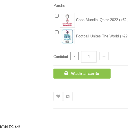
Parche
Copa Mundial Qatar 2022 (+€2,
Football Unites The World (+€2
-
+
Cantidad:
Añadir al carrito
IONES (4)