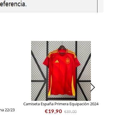
Camiseta España Primera Equipación 2024
na 22/23
Camiseta Espa
€19,90
€89,00
C
€