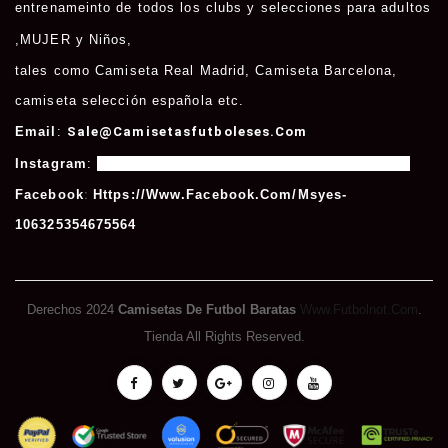
entrenameinto de todos los clubs y selecciones para adultos
,
MUJER
y
Niños
,
tales como
Camiseta Real Madrid
,
Camiseta Barcelona
,
camiseta selección española etc.
Email
:
Sale@camisetasfutboleses.com
Instagram
:
Https://www.instagram.com/msycamisetas/
Facebook
:
Https://www.facebook.com/msyes-
106325354675564
Derechos 2024
Camisetas De Futbol Baratas
Www.futbolnot.com
.
Tienda All Rights Reserved.