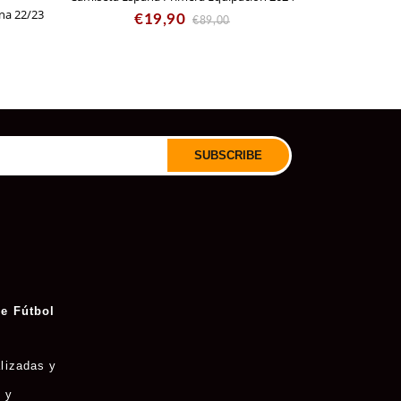
na 22/23
Camiseta Espa
€19,90
€89,00
C
€
SUBSCRIBE
e Fútbol
lizadas y
 y