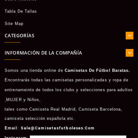
Tabla De Tallas
Site Map
CATEGORÍAS
INFORMACIÓN DE LA COMPAÑÍA
Somos una tienda online de
Camisetas De Fútbol Baratas.
Encontrarás todas las camisetas personalizadas y ropa de
entrenameinto de todos los clubs y selecciones para adultos
,
MUJER
y
Niños
,
tales como
Camiseta Real Madrid
,
Camiseta Barcelona
,
camiseta selección española etc.
Email
:
Sale@camisetasfutboleses.com
Instagram
:
Https://www.instagram.com/msycamisetas/