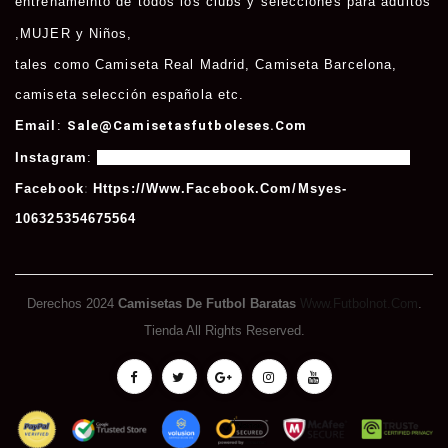
entrenameinto de todos los clubs y selecciones para adultos
,
MUJER
y
Niños
,
tales como
Camiseta Real Madrid
,
Camiseta Barcelona
,
camiseta selección española etc.
Email
:
Sale@camisetasfutboleses.com
Instagram
:
Https://www.instagram.com/msycamisetas/
Facebook
:
Https://www.facebook.com/msyes-
106325354675564
Derechos 2024
Camisetas De Futbol Baratas
Www.futbolnot.com
.
Tienda All Rights Reserved.