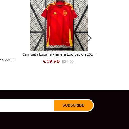
Camiseta España Primera Equipación 2024
na 22/23
Camiseta Espa
€19,90
€89,00
C
€
SUBSCRIBE