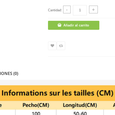
-
+
Cantidad:
Añadir al carrito
IONES (0)