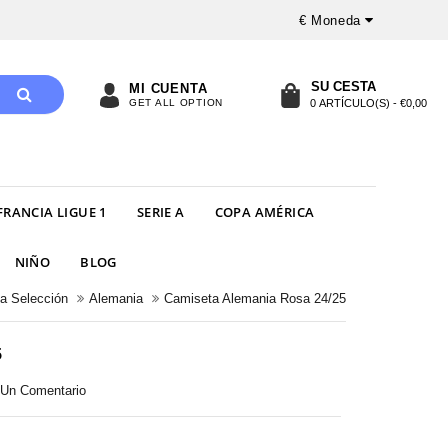
€
Moneda
SU CESTA
MI CUENTA
GET ALL OPTION
0 ARTÍCULO(S) - €0,00
FRANCIA LIGUE 1
SERIE A
COPA AMÉRICA
NIÑO
BLOG
a Selección
Alemania
Camiseta Alemania Rosa 24/25
5
r Un Comentario