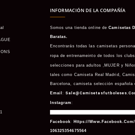
INFORMACIÓN DE LA COMPAÑÍA
al
Somos una tienda online de
Camisetas D
Baratas.
AGUE
Encontrarás todas las camisetas persona
IONS
ropa de entrenameinto de todos los clubs
selecciones para adultos ,
MUJER
y
Niño
tales como
Camiseta Real Madrid
,
Camis
Barcelona
, camiseta selección española 
Email
:
Sale@camisetasfutboleses.c
Instagram
:
 1
Https://www.instagram.com/msycamise
Facebook
:
Https://www.facebook.com
106325354675564