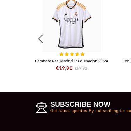
Camiseta Real Madrid 1ª Equipación 23/24
Conj
€19,90
€89,90
SUBSCRIBE NOW
Get latest updates By subscribing to ou