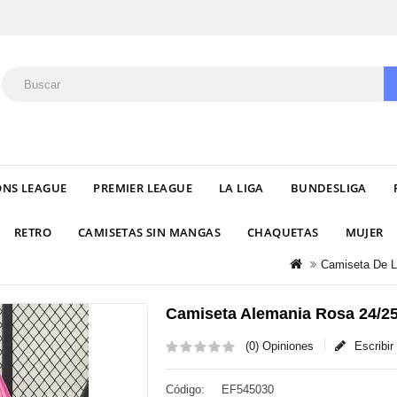
NS LEAGUE
PREMIER LEAGUE
LA LIGA
BUNDESLIGA
RETRO
CAMISETAS SIN MANGAS
CHAQUETAS
MUJER
Camiseta De L
Camiseta Alemania Rosa 24/2
(0) Opiniones
Escribi
Código:
EF545030