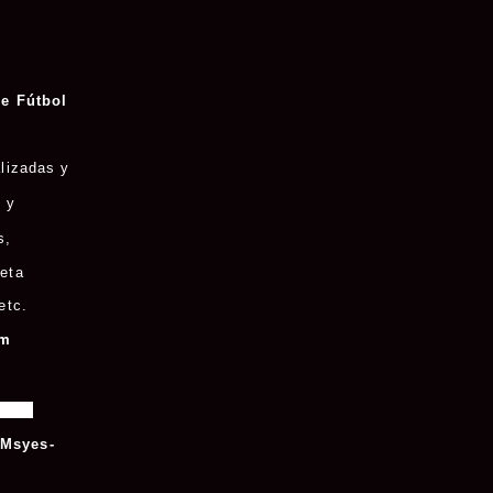
e Fútbol
lizadas y
 y
s
,
eta
etc.
om
tas/
/msyes-