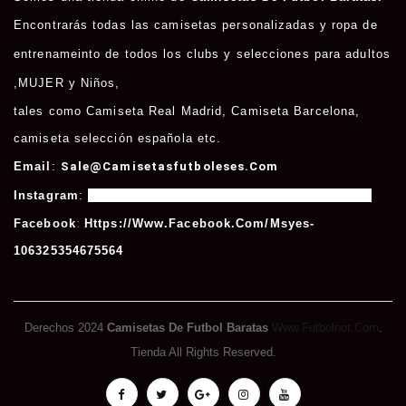
Encontrarás todas las camisetas personalizadas y ropa de
entrenameinto de todos los clubs y selecciones para adultos
,
MUJER
y
Niños
,
tales como
Camiseta Real Madrid
,
Camiseta Barcelona
,
camiseta selección española etc.
Email
:
Sale@camisetasfutboleses.com
Instagram
:
Https://www.instagram.com/msycamisetas/
Facebook
:
Https://www.facebook.com/msyes-
106325354675564
Derechos 2024
Camisetas De Futbol Baratas
Www.futbolnot.com
.
Tienda All Rights Reserved.